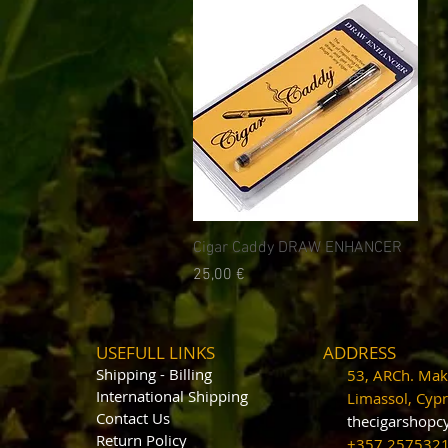
Быстрый просмотр
Cigar Caddy DRAW ENHANCER
Цена
25,00 €
USEFULL LINKS
ADDRESS
Shipping - Billing
53, ARCh. Maka
International Shipping
Limassol, Cy
Contact U
s
thecigarshop
Return P
olicy
+357 25753