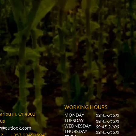
WORKING HOURS
riou III, CY 4003
MONDAY
09:45-21:00
T
UESDAY
prus
09:45-21:00
WEDNESDAY
09:45-21:00
cy@outlook.com
THURSDAY
09:45-21:00
212 | +357 99499594