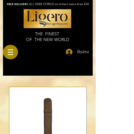
FREE DELIVERY
ALL OVER CYPRUS on orders more than €50
THE FINEST
OF THE NEW WORLD
Войти