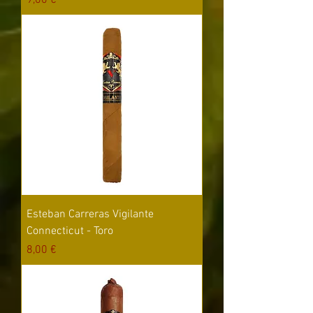
Esteban Carreras Vigilante
Connecticut - Toro
Цена
8,00 €