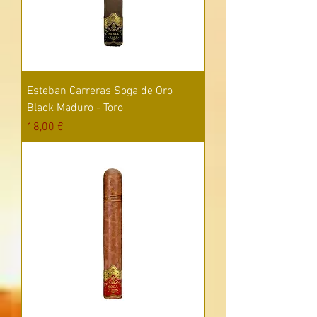
Esteban Carreras Soga de Oro
Black Maduro - Toro
Цена
18,00 €